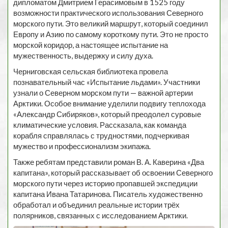
дипломатом Дмитрием Герасимовым в 1525 году
возможности практического использования Северного
морского пути. Это великий маршрут, который соединил
Европу и Азию по самому короткому пути. Это не просто
морской коридор, а настоящее испытание на
мужественность, выдержку и силу духа.
Черниговская сельская библиотека провела
познавательный час «Испытание льдами». Участники
узнали о Северном морском пути — важной артерии
Арктики. Особое внимание уделили подвигу теплохода
«Александр Сибиряков», который преодолел суровые
климатические условия. Рассказала, как команда
корабля справлялась с трудностями, подчеркивая
мужество и профессионализм экипажа.
Также ребятам представили роман В. А. Каверина «Два
капитана», который рассказывает об освоении Северного
морского пути через историю пропавшей экспедиции
капитана Ивана Татаринова. Писатель художественно
обработал и объединил реальные истории трёх
полярников, связанных с исследованием Арктики.