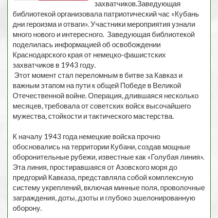
захватчиков.Заведующая
библиотекой организовала патриотический час «Кубань
дни героизма и отваги». Участники мероприятия узнали
много нового и интересного. Заведующая библиотекой
поделилась информацией об освобождении
Краснодарского края от немецко-фашистских
захватчиков в 1943 году.
Этот момент стал переломным в битве за Кавказ и
важным этапом на пути к общей Победе в Великой
Отечественной войне. Операция, длившаяся несколько
месяцев, требовала от советских войск высочайшего
мужества, стойкости и тактического мастерства.
К началу 1943 года немецкие войска прочно
обосновались на территории Кубани, создав мощные
оборонительные рубежи, известные как «Голубая линия».
Эта линия, простиравшаяся от Азовского моря до
предгорий Кавказа, представляла собой комплексную
систему укреплений, включая минные поля, проволочные
заграждения, доты, дзоты и глубоко эшелонированную
оборону.