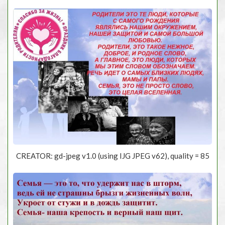
CREATOR: gd-jpeg v1.0 (using IJG JPEG v62), quality = 85