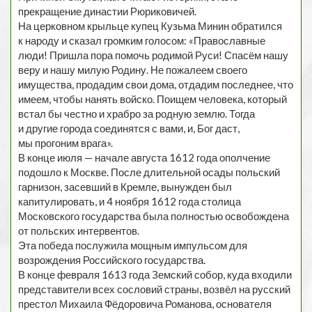
прекращение династии Рюриковичей.
На церковном крыльце купец Кузьма Минин обратился
к народу и сказал громким голосом: «Православные
люди! Пришла пора помочь родимой Руси! Спасём нашу
веру и нашу милую Родину. Не пожалеем своего
имущества, продадим свои дома, отдадим последнее, что
имеем, чтобы нанять войско. Поищем человека, который
встал бы честно и храбро за родную землю. Тогда
и другие города соединятся с вами, и, Бог даст,
мы прогоним врага».
В конце июля — начале августа 1612 года ополчение
подошло к Москве. После длительной осады польский
гарнизон, засевший в Кремле, вынужден был
капитулировать, и 4 ноября 1612 года столица
Московского государства была полностью освобождена
от польских интервентов.
Эта победа послужила мощным импульсом для
возрождения Российского государства.
В конце февраля 1613 года Земский собор, куда входили
представители всех сословий страны, возвёл на русский
престол Михаила Фёдоровича Романова, основателя