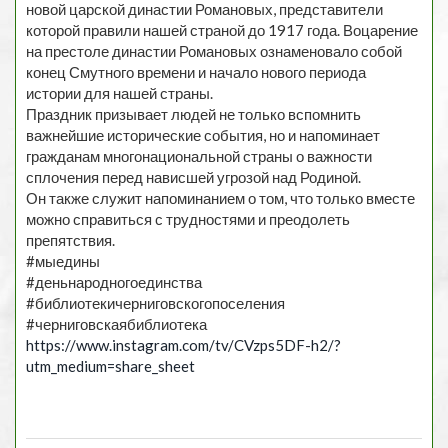
новой царской династии Романовых, представители
которой правили нашей страной до 1917 года. Воцарение
на престоле династии Романовых ознаменовало собой
конец Смутного времени и начало нового периода
истории для нашей страны.
Праздник призывает людей не только вспомнить
важнейшие исторические события, но и напоминает
гражданам многонациональной страны о важности
сплочения перед нависшей угрозой над Родиной.
Он также служит напоминанием о том, что только вместе
можно справиться с трудностями и преодолеть
препятствия.
#мыедины
#деньнародногоединства
#библиотекичерниговскогопоселения
#черниговскаябиблиотека
https://www.instagram.com/tv/CVzps5DF-h2/?
utm_medium=share_sheet