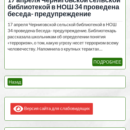
библиотекой в НОШ 34 проведена
беседа- предупреждение
17 апреля Черниговской сельской библиотекой в НОШ
34 проведена беседа- предупреждение. Библиотекарь
рассказала школьникам об определении понятия
«терроризм», о том, какую угрозу несет терроризм всему
человечеству. Напомнила о крупных терактах…
ПОДРОБНЕЕ
Навигация
Назад
по
записям
Версия сайта для слабовидящих