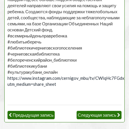
деятелей направляют свои усилия на помощь и защиту
ребенка. Создаются фонды поддержки тяжелобольных
детей, сообщества, наблюдающие за неблагополучными
семьями, на базе Организации Объединенных Наций
основан Детский фонд.
#всемирныйденьправребенка
#любитьиберечь
#библиотекичерниговскогопоселения
#черниговскаябиблиотека
#белореченскийрайон_библиотеки
#библиотекикубани
#культуракубани_онлайн
https://www.instagram.com/cernigov_mbu/tv/CWIqHc7FGdx/?
utm_medium=share_sheet
Предыдущая запись
Следующая запись