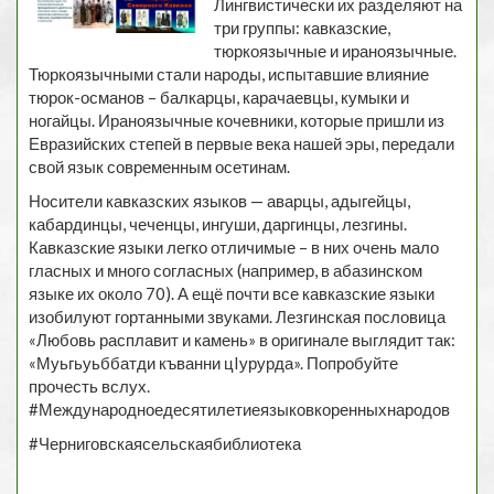
Лингвистически их разделяют на
три группы: кавказские,
тюркоязычные и ираноязычные.
Тюркоязычными стали народы, испытавшие влияние
тюрок-османов – балкарцы, карачаевцы, кумыки и
ногайцы. Ираноязычные кочевники, которые пришли из
Евразийских степей в первые века нашей эры, передали
свой язык современным осетинам.
Носители кавказских языков — аварцы, адыгейцы,
кабардинцы, чеченцы, ингуши, даргинцы, лезгины.
Кавказские языки легко отличимые – в них очень мало
гласных и много согласных (например, в абазинском
языке их около 70). А ещё почти все кавказские языки
изобилуют гортанными звуками. Лезгинская пословица
«Любовь расплавит и камень» в оригинале выглядит так:
«Муьгьуьббатди къванни цIурурда». Попробуйте
прочесть вслух.
#Международноедесятилетиеязыковкоренныхнародов
#Черниговскаясельскаябиблиотека