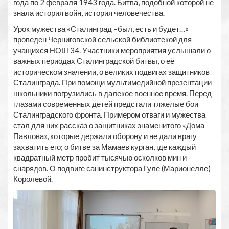
года по 2 февраля 1943 года. Битва, подобной которой не
знала история войн, история человечества.
Урок мужества «Сталинград –был, есть и будет…»
проведен Черниговской сельской библиотекой для
учащихся НОШ 34. Участники мероприятия услышали о
важных периодах Сталинградской битвы, о её
историческом значении, о великих подвигах защитников
Сталинграда. При помощи мультимедийной презентации
школьники погрузились в далекое военное время. Перед
глазами современных детей предстали тяжелые бои
Сталинградского фронта. Примером отваги и мужества
стал для них рассказ о защитниках знаменитого «Дома
Павлова», которые держали оборону и не дали врагу
захватить его; о битве за Мамаев курган, где каждый
квадратный метр пробит тысячью осколков мин и
снарядов. О подвиге санинструктора Гуле (Марионелле)
Королевой.